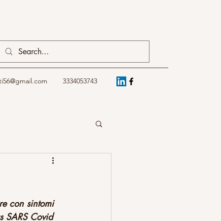
ti56@gmail.com
3334053743
re con sintomi 
rus SARS Covid 