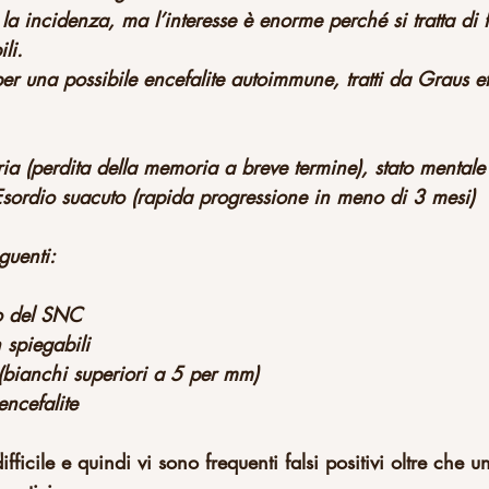
a incidenza, ma l’interesse è enorme perché si tratta di 
li.
 per una possibile encefalite autoimmune, tratti da Graus et
ia (perdita della memoria a breve termine), stato mentale 
 Esordio suacuto (rapida progressione in meno di 3 mesi)
guenti:
co del SNC
n spiegabili
r (bianchi superiori a 5 per mm)
ncefalite
fficile e quindi vi sono frequenti falsi positivi oltre che 