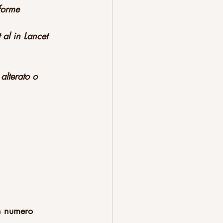
forme 
 al in Lancet 
alterato o 
un numero 