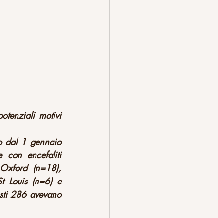
tenziali motivi 
to dal 1 gennaio 
con encefaliti 
Oxford (n=18), 
t Louis (n=6) e 
esti 286 avevano 