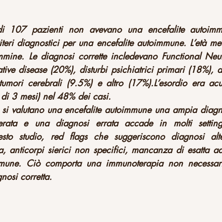
le di 107 pazienti non avevano una encefalite autoi
iteri diagnostici per una encefalite autoimmune. L’età me
mine. Le diagnosi corrette incledevano Functional Neur
ve disease (20%), disturbi psichiatrici primari (18%), def
umori cerebrali (9.5%) e altro (17%).L’esordio era acu
 di 3 mesi) nel 48% dei casi.
si valutano una encefalite autoimmune una ampia diagnos
rata e una diagnosi errata accade in molti setting, 
uesto studio, red flags che suggeriscono diagnosi alte
a, anticorpi sierici non specifici, mancanza di esatta ade
mmune. Ciò comporta una immunoterapia non necessaria
nosi corretta.