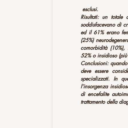
 esclusi.
Risultati: un tota
soddisfacevano di cr
ed il 61% erano fem
(25%) neurodegenerati
comorbidità (10%), t
52% o insidioso (più
Conclusioni: quando 
deve essere conside
specializzati. In q
l’insorgenza insidios
di encefalite autoi
trattamento della diag