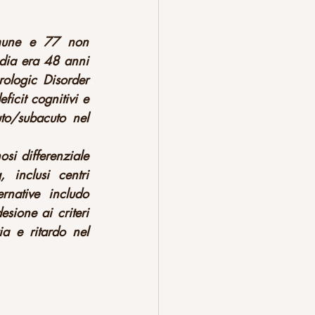
mmune e 77 non 
dia era 48 anni 
ologic Disorder 
icit cognitivi e 
to/subacuto nel 
i differenziale 
inclusi centri 
rnative includo 
sione ai criteri 
 e ritardo nel 