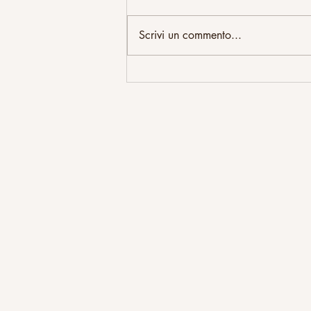
Scrivi un commento...
Efficacia e accettabilità
comparativa di 21 antidepressivi