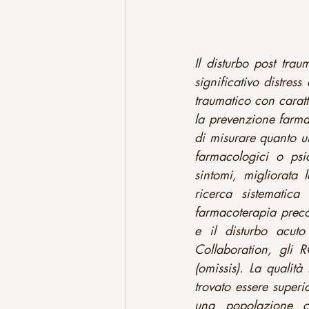
Il disturbo post tra
significativo distres
traumatico con carat
la prevenzione farmac
di misurare quanto u
farmacologici o psic
sintomi, migliorata l
ricerca sistematica
farmacoterapia precoc
e il disturbo acut
Collaboration, gli RC
(omissis). La qualità
trovato essere super
una popolazione co