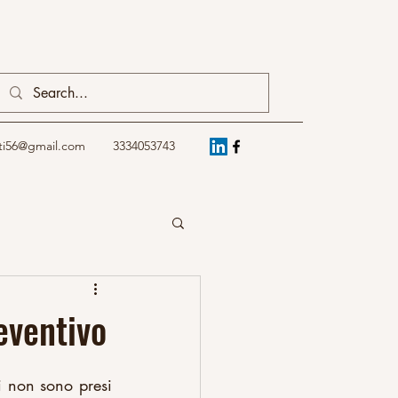
ti56@gmail.com
3334053743
eventivo
 non sono presi 