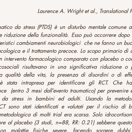
Laurence A. Wright et al., Translational
umatico da stress (PTDS) è un disturbo mentale comune a
s e riduzione della funzionalità. Esso può occorrere dopo
teristici cambiamenti neurobiologici  che ne fanno un buo
ologica e il trattamento precoce. Lo scopo primario di q
n intervento farmacologico comparato con placebo o con  a
osociali risultavano in una significativa riduzione o 
a qualità della vita, la presenza di disordini o di effe
 è stata intrapresa per identificare gli RCT. Che h
e  (entro 3 mesi dall’evento traumatico) per prevenire e t
o da stress in bambini ed adulti. Usando la metodo
T sono stati identificati e valutati per il rischio di bia
 metodologica di molti trial era scarsa. Solo idrocortisone
iore al placebo (3 studi, n=88, RR: 0.21) sebbene questo 
n malattie fisiche severe, facendo sorgere dubbi s