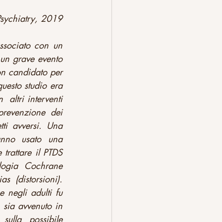
 Psychiatry, 2019
ssociato con un 
 un grave evento 
n candidato per 
uesto studio era 
ltri interventi 
prevenzione dei 
tti avversi. Una 
anno usato una 
rattare il PTDS  
logia Cochrane 
s (distorsioni). 
 negli adulti fu 
sia avvenuto in 
ulla possibile 