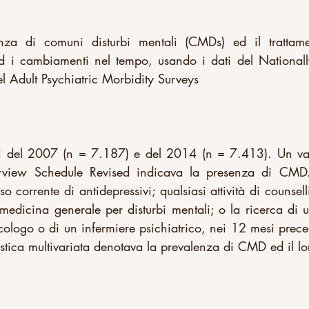
nza di comuni disturbi mentali (CMDs) ed il trattamen
 ed i cambiamenti nel tempo, usando i dati del Nationally
l Adult Psychiatric Morbidity Surveys
i del 2007 (n = 7.187) e del 2014 (n = 7.413). Un valo
erview Schedule Revised indicava la presenza di CMD.  
so corrente di antidepressivi; qualsiasi attività di counsell
medicina generale per disturbi mentali; o la ricerca di u
ologo o di un infermiere psichiatrico, nei 12 mesi precede
istica multivariata denotava la prevalenza di CMD ed il lor