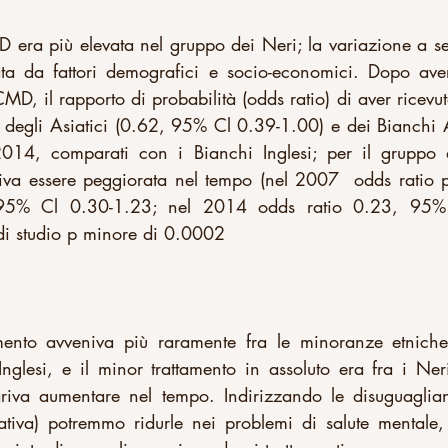
 era più elevata nel gruppo dei Neri; la variazione a sec
ta da fattori demografici e socio-economici. Dopo aver
 CMD, il rapporto di probabilità (odds ratio) di aver ricevut
i degli Asiatici (0.62, 95% Cl 0.39-1.00) e dei Bianchi 
014, comparati con i Bianchi Inglesi; per il gruppo d
va essere peggiorata nel tempo (nel 2007  odds ratio pe
 95% Cl 0.30-1.23; nel 2014 odds ratio 0.23, 95% 
 di studio p minore di 0.0002
tamento avveniva più raramente fra le minoranze etnich
glesi, e il minor trattamento in assoluto era fra i Neri
riva aumentare nel tempo. Indirizzando le disuguaglia
tiva) potremmo ridurle nei problemi di salute mentale,