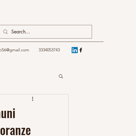
ti56@gmail.com
3334053743
muni
noranze