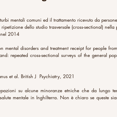
turbi mentali comuni ed il trattamento ricevuto da person
: ripetizione dello studio trasversale (cross-sectional) nell
 nel 2014
 mental disorders and treatment receipt for people from 
nd: repeated cross-sectional surveys of the general pop
 et al. British J  Psychiatry, 2021
azioni su alcune minoranze etniche che da lungo tem
salute mentale in Inghilterra. Non è chiaro se queste si