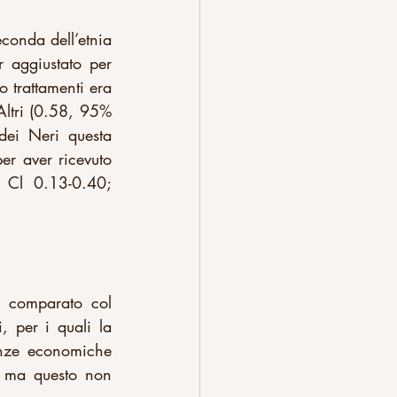
onda dell’etnia 
 aggiustato per 
o trattamenti era 
Altri (0.58, 95% 
ei Neri questa 
r aver ricevuto 
Cl 0.13-0.40; 
e comparato col 
, per i quali la 
nze economiche 
 ma questo non 