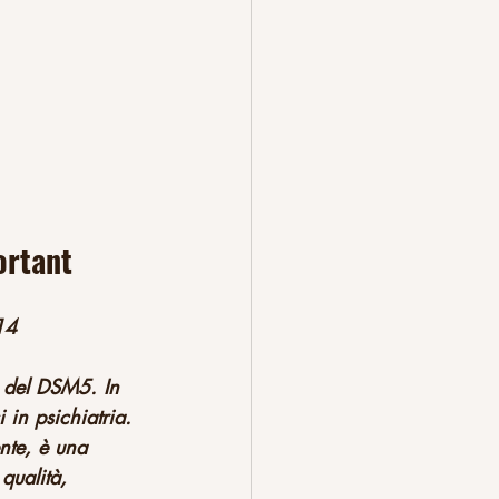
ortant
14
e del DSM5. In 
 in psichiatria. 
nte, è una 
qualità, 