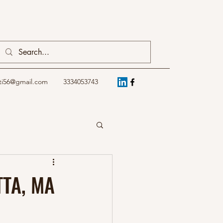
ti56@gmail.com
3334053743
TTA, MA