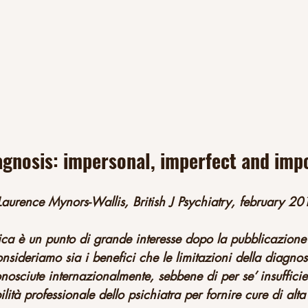
agnosis: impersonal, imperfect and imp
urence Mynors-Wallis, British J Psychiatry, february 20
rica è un punto di grande interesse dopo la pubblicazion
nsideriamo sia i benefici che le limitazioni della diagnosi
onosciute internazionalmente, sebbene di per se’ insufficie
lità professionale dello psichiatra per fornire cure di alta 